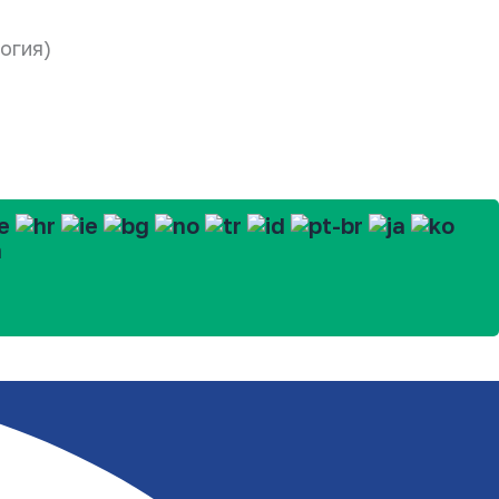
огия)