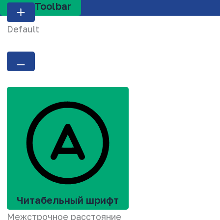
Hide Toolbar
Default
Читабельный шрифт
Межстрочное расстояние