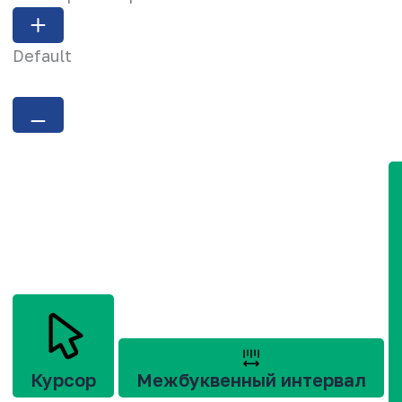
Default
Курсор
Межбуквенный интервал