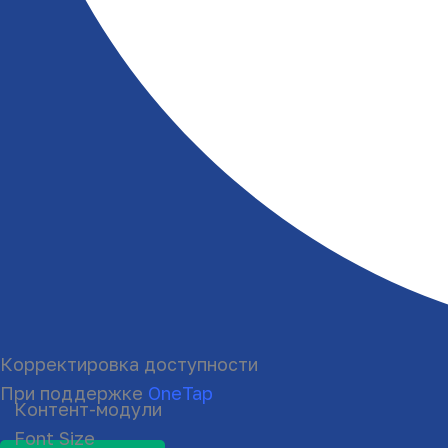
Корректировка доступности
При поддержке
OneTap
Контент-модули
Font Size