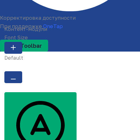
Корректировка доступности
При поддержке
OneTap
Контент-модули
Font Size
Hide Toolbar
Default