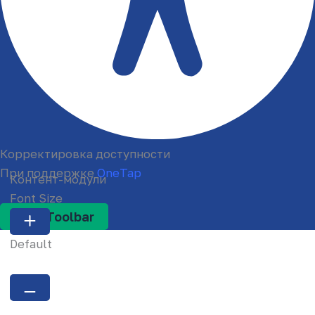
Корректировка доступности
При поддержке
OneTap
Контент-модули
Font Size
Hide Toolbar
Default