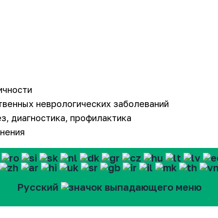
ичности
твенных неврологических заболеваний
з, диагностика, профилактика
жнения
Русский