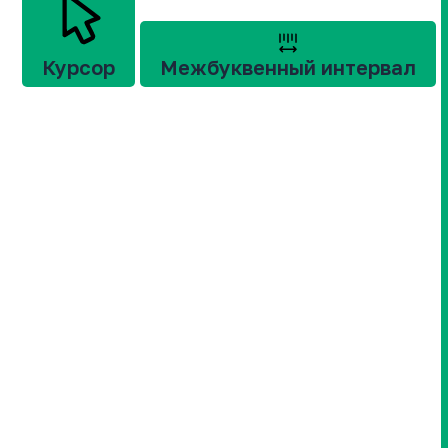
Курсор
Межбуквенный интервал