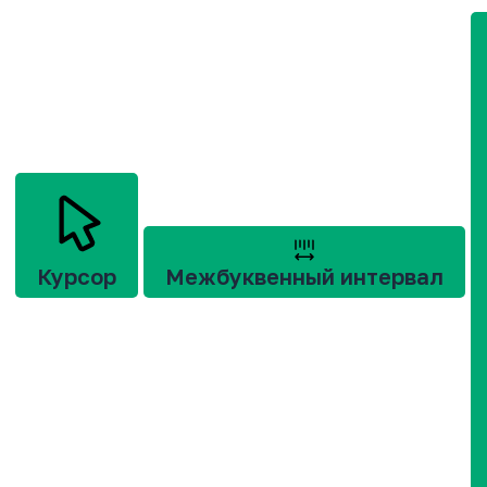
Курсор
Межбуквенный интервал