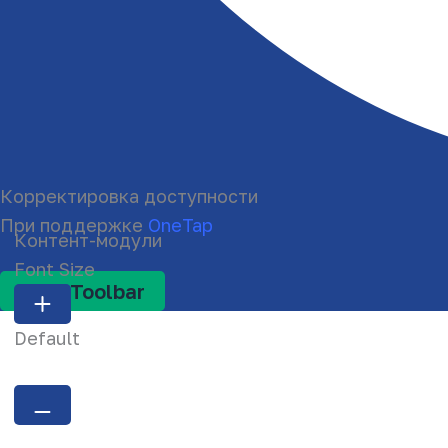
Корректировка доступности
При поддержке
OneTap
Контент-модули
Font Size
Hide Toolbar
Default