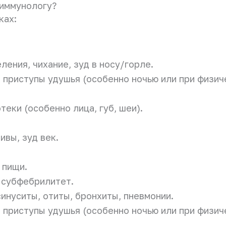
-иммунологу?
ках:
ения, чихание, зуд в носу/горле.
 приступы удушья (особенно ночью или при физиче
теки (особенно лица, губ, шеи).
вы, зуд век.
 пищи.
 субфебрилитет.
синуситы, отиты, бронхиты, пневмонии.
 приступы удушья (особенно ночью или при физиче