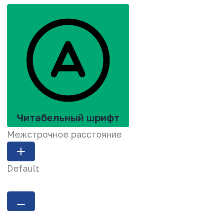
Читабельный шрифт
Межстрочное расстояние
Default