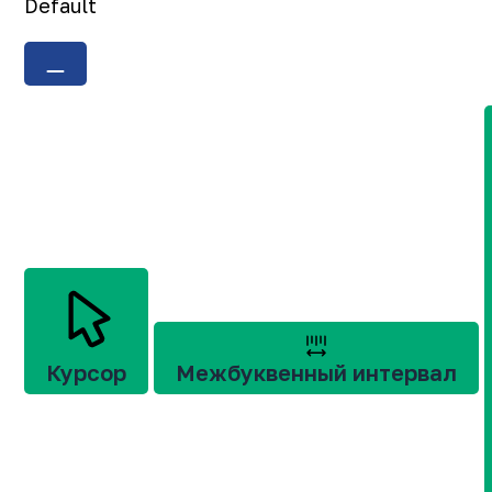
Default
Курсор
Межбуквенный интервал