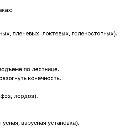
аках:
ных, плечевых, локтевых, голеностопных).
подъеме по лестнице.
разогнуть конечность.
фоз, лордоз).
усная, варусная установка).