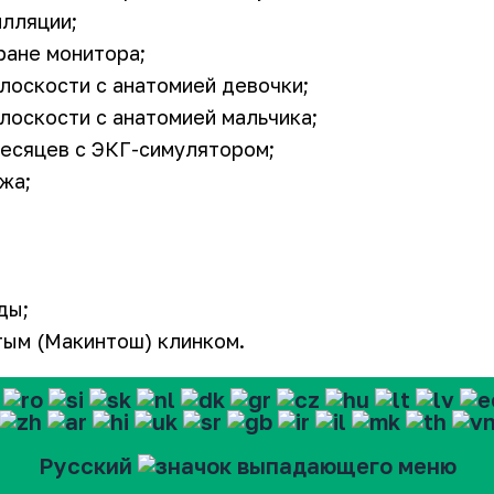
лляции;
ране монитора;
лоскости с анатомией девочки;
лоскости с анатомией мальчика;
есяцев с ЭКГ-симулятором;
жа;
ды;
тым (Макинтош) клинком.
Русский