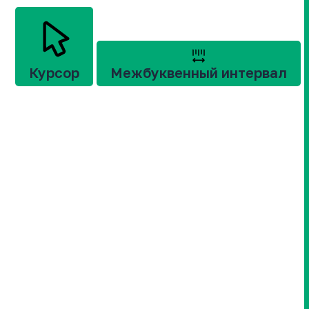
Курсор
Межбуквенный интервал