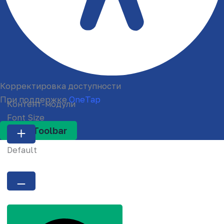
Корректировка доступности
При поддержке
OneTap
Контент-модули
Font Size
Hide Toolbar
Default