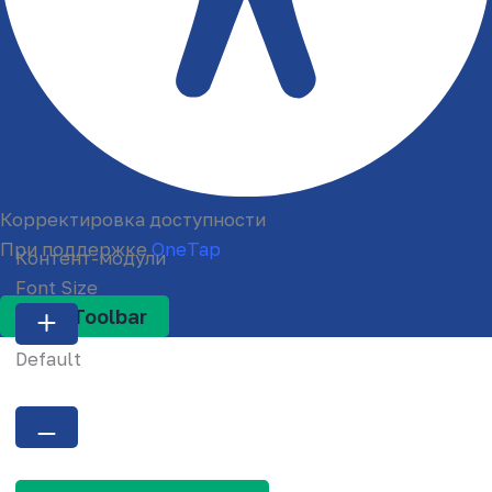
Корректировка доступности
При поддержке
OneTap
Контент-модули
Font Size
Hide Toolbar
Default